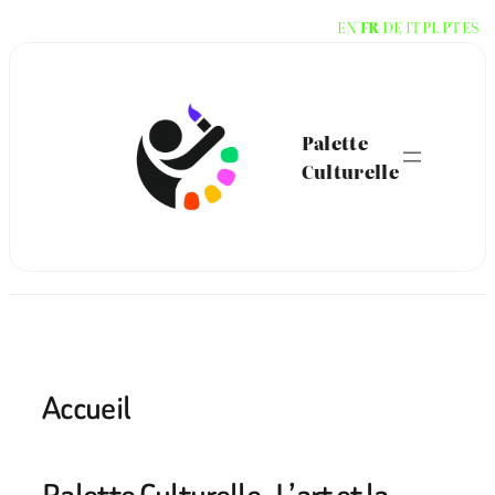
Aller
EN
FR
DE
IT
PL
PT
ES
au
contenu
Palette
Culturelle
Accueil