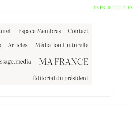
EN
FR
DE
IT
PL
PT
ES
urel
Espace Membres
Contact
s
Articles
Médiation Culturelle
MA FRANCE
issage.media
Éditorial du président