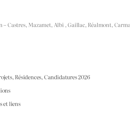
rn – Castres, Mazamet, Albi , Gaillac, Réalmont, Carma
rojets, Résidences, Candidatures 2026
tions
 et liens