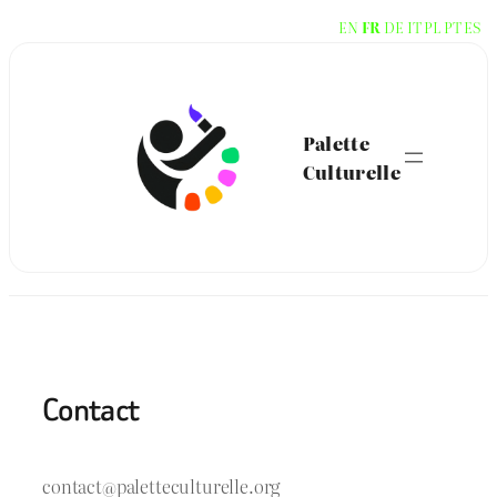
Aller
EN
FR
DE
IT
PL
PT
ES
au
contenu
Palette
Culturelle
Contact
contact@paletteculturelle.org