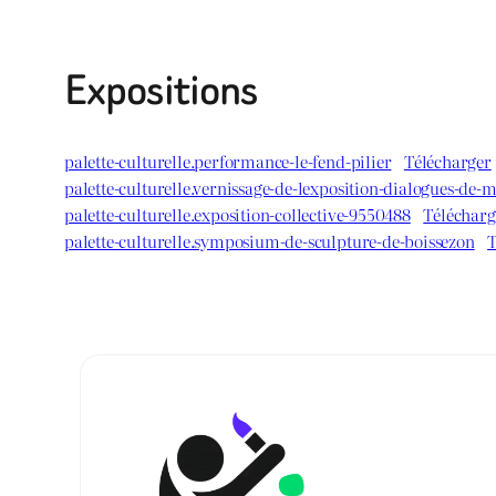
Expositions
palette-culturelle.performance-le-fend-pilier
Télécharger
palette-culturelle.vernissage-de-lexposition-dialogues-de-m
palette-culturelle.exposition-collective-9550488
Télécharg
palette-culturelle.symposium-de-sculpture-de-boissezon
T