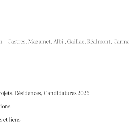
rn – Castres, Mazamet, Albi , Gaillac, Réalmont, Carma
rojets, Résidences, Candidatures 2026
tions
 et liens