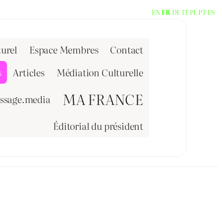
EN
FR
DE
IT
PL
PT
ES
urel
Espace Membres
Contact
s
Articles
Médiation Culturelle
MA FRANCE
issage.media
Éditorial du président