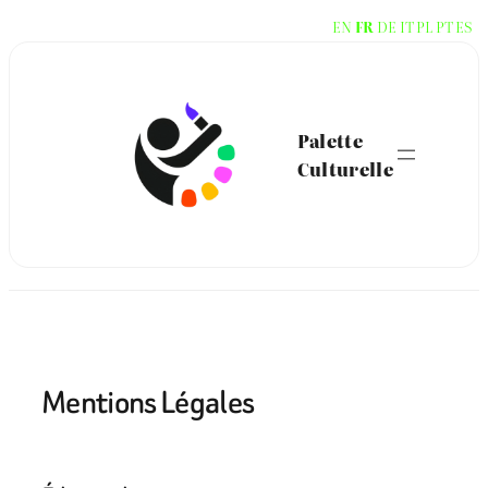
Aller
EN
FR
DE
IT
PL
PT
ES
au
contenu
Palette
Culturelle
Mentions Légales