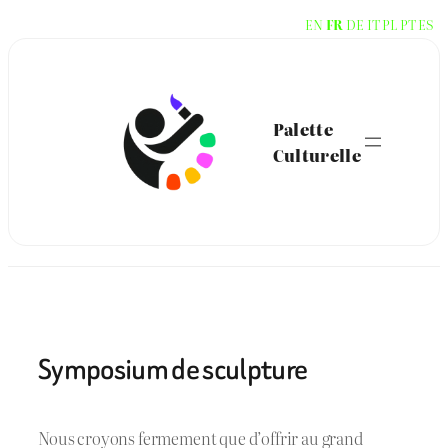
Aller
EN
FR
DE
IT
PL
PT
ES
au
contenu
Palette
Culturelle
Symposium de sculpture
Nous croyons fermement que d’offrir au grand