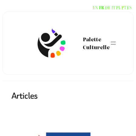
Aller
EN
FR
DE
IT
PL
PT
ES
au
contenu
Palette
Culturelle
Articles