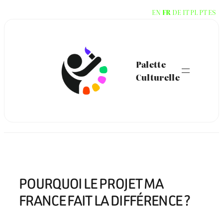
Aller
EN
FR
DE
IT
PL
PT
ES
au
contenu
Palette
Culturelle
POURQUOI LE PROJET MA
FRANCE FAIT LA DIFFÉRENCE ?