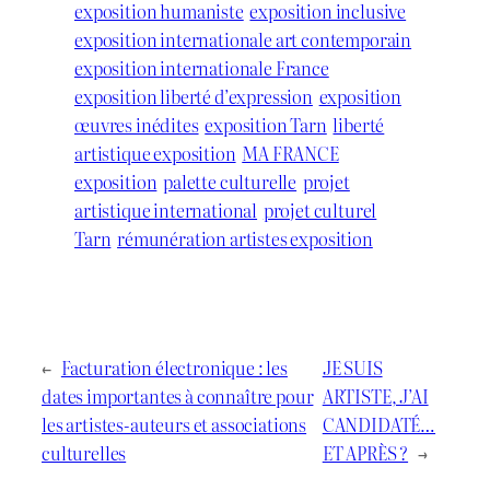
exposition humaniste
exposition inclusive
exposition internationale art contemporain
exposition internationale France
exposition liberté d’expression
exposition
œuvres inédites
exposition Tarn
liberté
artistique exposition
MA FRANCE
exposition
palette culturelle
projet
artistique international
projet culturel
Tarn
rémunération artistes exposition
←
Facturation électronique : les
JE SUIS
dates importantes à connaître pour
ARTISTE, J’AI
les artistes-auteurs et associations
CANDIDATÉ…
culturelles
ET APRÈS ?
→