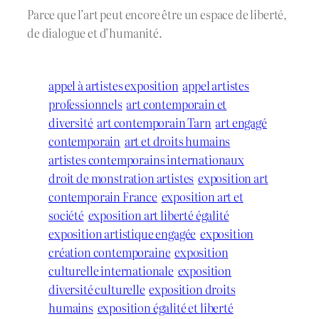
Parce que l’art peut encore être un espace de liberté,
de dialogue et d’humanité.
appel à artistes exposition
appel artistes
professionnels
art contemporain et
diversité
art contemporain Tarn
art engagé
contemporain
art et droits humains
artistes contemporains internationaux
droit de monstration artistes
exposition art
contemporain France
exposition art et
société
exposition art liberté égalité
exposition artistique engagée
exposition
création contemporaine
exposition
culturelle internationale
exposition
diversité culturelle
exposition droits
humains
exposition égalité et liberté