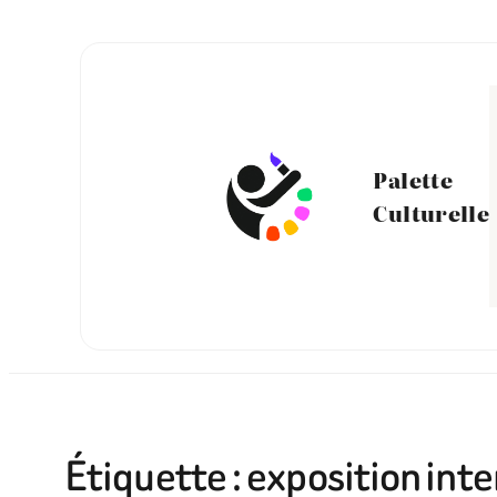
Aller
au
contenu
Palette
Culturelle
Étiquette :
exposition int