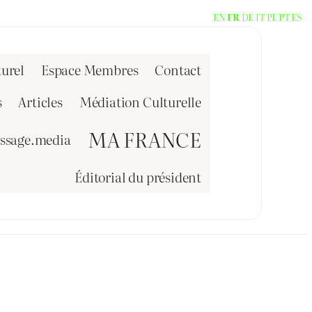
EN
FR
DE
IT
PL
PT
ES
urel
Espace Membres
Contact
s
Articles
Médiation Culturelle
MA FRANCE
issage.media
Éditorial du président