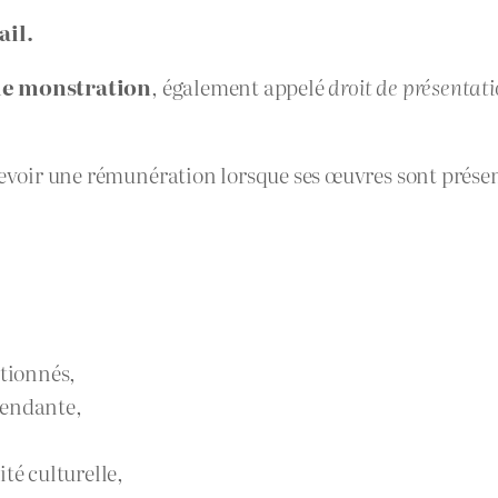
ail.
de monstration
, également appelé
droit de présentat
rcevoir une rémunération lorsque ses œuvres sont prés
ctionnés,
pendante,
té culturelle,