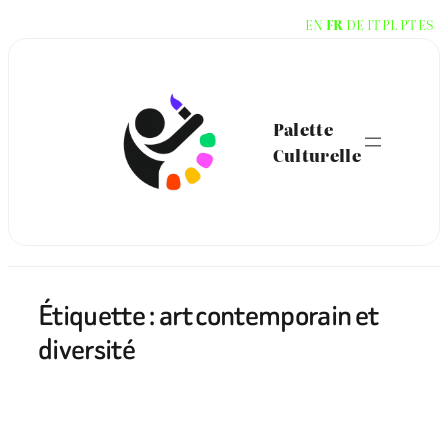
Aller
EN
FR
DE
IT
PL
PT
ES
au
contenu
Palette
Culturelle
Étiquette :
art contemporain et
diversité