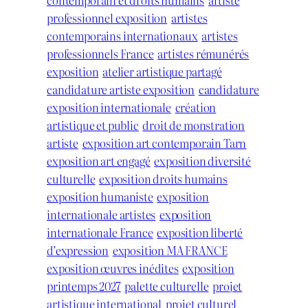
contemporain et droits humains
artiste
professionnel exposition
artistes
contemporains internationaux
artistes
professionnels France
artistes rémunérés
exposition
atelier artistique partagé
candidature artiste exposition
candidature
exposition internationale
création
artistique et public
droit de monstration
artiste
exposition art contemporain Tarn
exposition art engagé
exposition diversité
culturelle
exposition droits humains
exposition humaniste
exposition
internationale artistes
exposition
internationale France
exposition liberté
d’expression
exposition MA FRANCE
exposition œuvres inédites
exposition
printemps 2027
palette culturelle
projet
artistique international
projet culturel