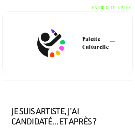
Aller
EN
FR
DE
IT
PL
PT
ES
au
contenu
Palette
Culturelle
JE SUIS ARTISTE, J’AI
CANDIDATÉ… ET APRÈS ?