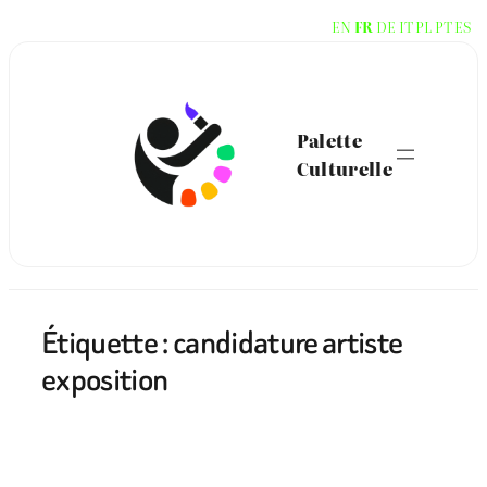
Aller
EN
FR
DE
IT
PL
PT
ES
au
contenu
Palette
Culturelle
Étiquette :
candidature artiste
exposition