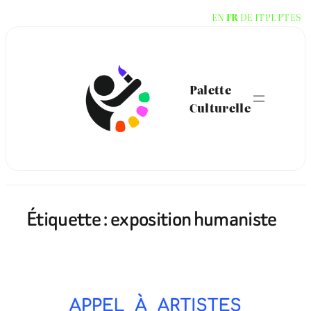
Aller
EN
FR
DE
IT
PL
PT
ES
au
contenu
Palette
Culturelle
Étiquette :
exposition humaniste