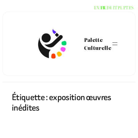
Aller
EN
FR
DE
IT
PL
PT
ES
au
contenu
Palette
Culturelle
Étiquette :
exposition œuvres
inédites