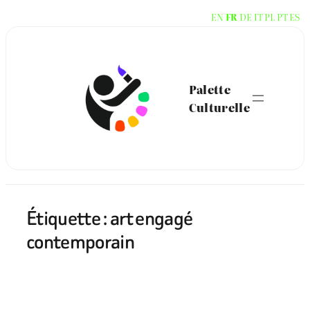
Aller
EN
FR
DE
IT
PL
PT
ES
au
contenu
Palette
Culturelle
Étiquette :
art engagé
contemporain