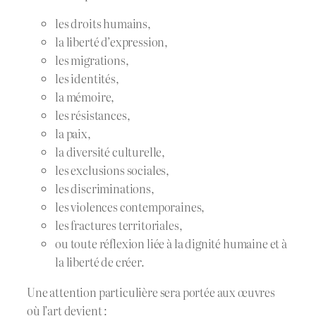
les droits humains,
la liberté d’expression,
les migrations,
les identités,
la mémoire,
les résistances,
la paix,
la diversité culturelle,
les exclusions sociales,
les discriminations,
les violences contemporaines,
les fractures territoriales,
ou toute réflexion liée à la dignité humaine et à
la liberté de créer.
Une attention particulière sera portée aux œuvres
où l’art devient :