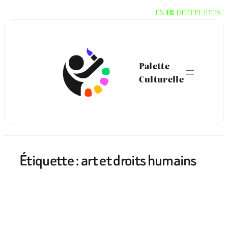
Aller
EN
FR
DE
IT
PL
PT
ES
au
contenu
Palette
Culturelle
Étiquette :
art et droits humains