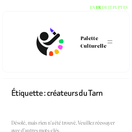
Aller
EN
FR
DE
IT
PL
PT
ES
au
contenu
Palette
Culturelle
Étiquette :
créateurs du Tarn
Désolé, mais rien n’a été trouvé. Veuillez réessayer
avec d’autres mots-clés.