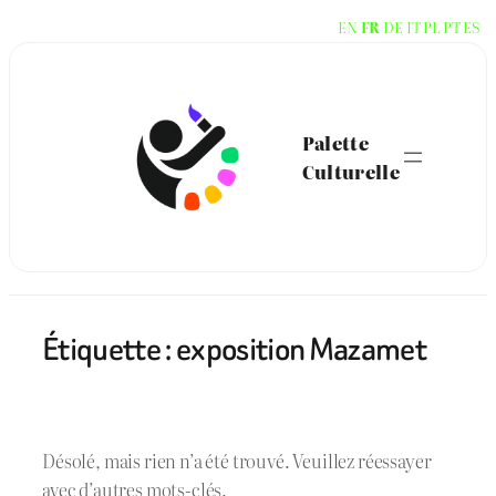
Aller
EN
FR
DE
IT
PL
PT
ES
au
contenu
Palette
Culturelle
Étiquette :
exposition Mazamet
Désolé, mais rien n’a été trouvé. Veuillez réessayer
avec d’autres mots-clés.