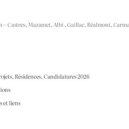
rn – Castres, Mazamet, Albi , Gaillac, Réalmont, Carma
rojets, Résidences, Candidatures 2026
tions
 et liens