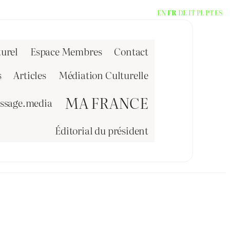
EN
FR
DE
IT
PL
PT
ES
urel
Espace Membres
Contact
s
Articles
Médiation Culturelle
MA FRANCE
issage.media
Éditorial du président