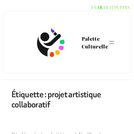
Aller
EN
FR
DE
IT
PL
PT
ES
au
contenu
Palette
Culturelle
Étiquette :
projet artistique
collaboratif