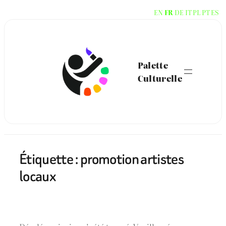
Aller
EN
FR
DE
IT
PL
PT
ES
au
contenu
Palette
Culturelle
Étiquette :
promotion artistes
locaux