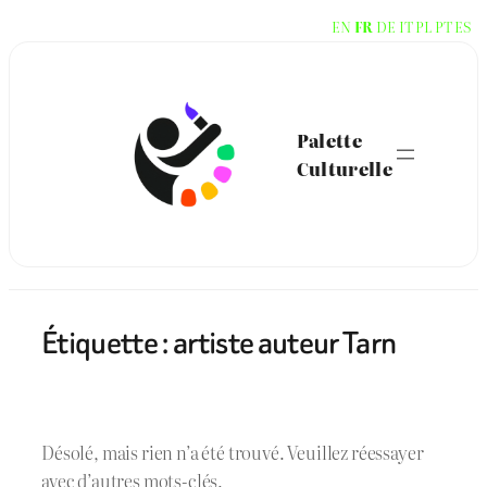
Aller
EN
FR
DE
IT
PL
PT
ES
au
contenu
Palette
Culturelle
Étiquette :
artiste auteur Tarn
Désolé, mais rien n’a été trouvé. Veuillez réessayer
avec d’autres mots-clés.