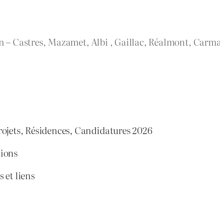
rn – Castres, Mazamet, Albi , Gaillac, Réalmont, Carma
rojets, Résidences, Candidatures 2026
tions
 et liens