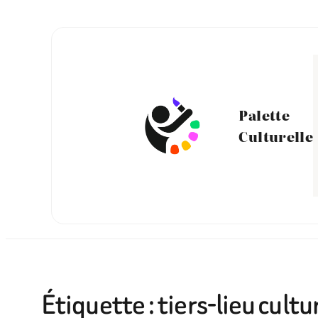
Aller
au
contenu
Palette
Culturelle
Étiquette :
tiers-lieu cultu