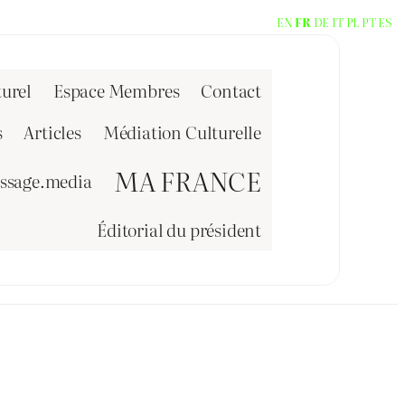
EN
FR
DE
IT
PL
PT
ES
urel
Espace Membres
Contact
s
Articles
Médiation Culturelle
MA FRANCE
issage.media
Éditorial du président