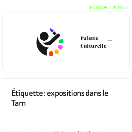
Aller
EN
FR
DE
IT
PL
PT
ES
au
contenu
Palette
Culturelle
Étiquette :
expositions dans le
Tarn