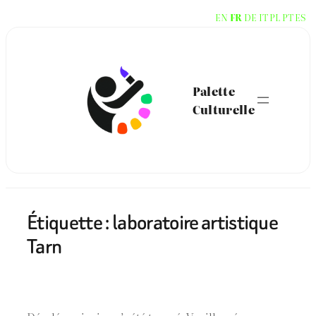
Aller
EN
FR
DE
IT
PL
PT
ES
au
contenu
Palette
Culturelle
Étiquette :
laboratoire artistique
Tarn