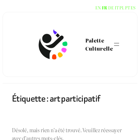
Aller
EN
FR
DE
IT
PL
PT
ES
au
contenu
Palette
Culturelle
Étiquette :
art participatif
Désolé, mais rien n’a été trouvé. Veuillez réessayer
avec d’autres mots-clés.