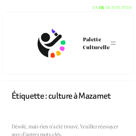
Aller
EN
FR
DE
IT
PL
PT
ES
au
contenu
Palette
Culturelle
Étiquette :
culture à Mazamet
Désolé, mais rien n’a été trouvé. Veuillez réessayer
avec d’autres mots-clés.