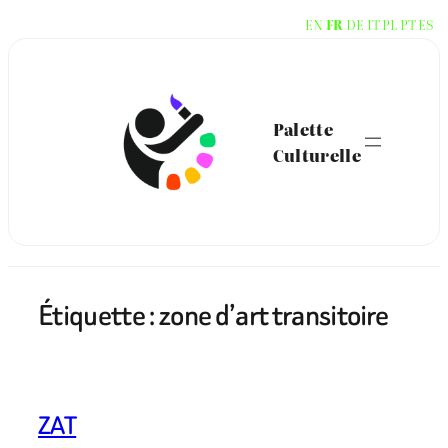
Aller
EN
FR
DE
IT
PL
PT
ES
au
contenu
Palette
Culturelle
Étiquette :
zone d’art transitoire
ZAT