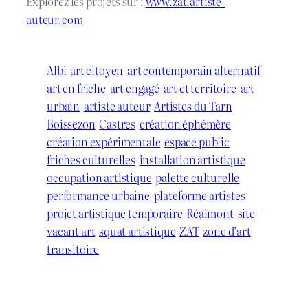
Explorez les projets sur :
www.zat.artiste-
auteur.com
Albi
art citoyen
art contemporain alternatif
art en friche
art engagé
art et territoire
art
urbain
artiste auteur
Artistes du Tarn
Boissezon
Castres
création éphémère
création expérimentale
espace public
friches culturelles
installation artistique
occupation artistique
palette culturelle
performance urbaine
plateforme artistes
projet artistique temporaire
Réalmont
site
vacant art
squat artistique
ZAT
zone d’art
transitoire