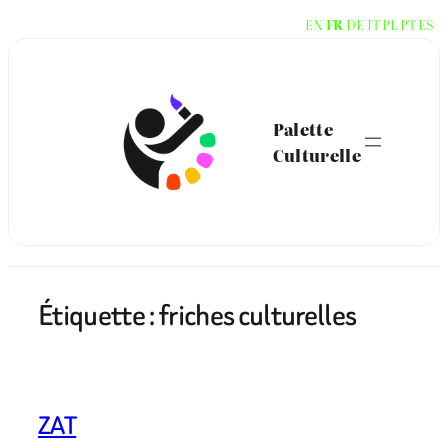
Aller
EN
FR
DE
IT
PL
PT
ES
au
contenu
Palette
Culturelle
Étiquette :
friches culturelles
ZAT