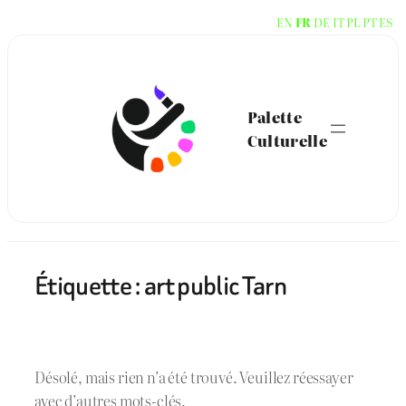
Aller
EN
FR
DE
IT
PL
PT
ES
au
contenu
Palette
Culturelle
Étiquette :
art public Tarn
Désolé, mais rien n’a été trouvé. Veuillez réessayer
avec d’autres mots-clés.