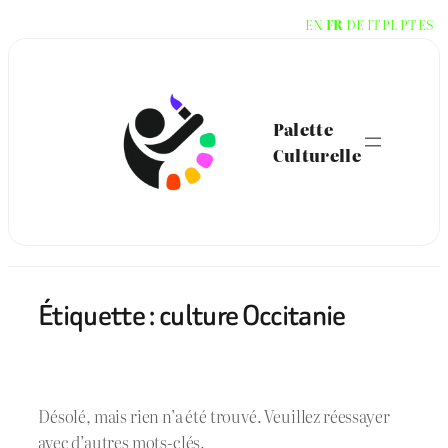
Aller
EN
FR
DE
IT
PL
PT
ES
au
contenu
Palette
Culturelle
Étiquette :
culture Occitanie
Désolé, mais rien n’a été trouvé. Veuillez réessayer
avec d’autres mots-clés.