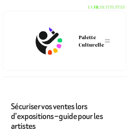
Aller
EN
FR
DE
IT
PL
PT
ES
au
contenu
Palette
Culturelle
Sécuriser vos ventes lors
d’expositions – guide pour les
artistes