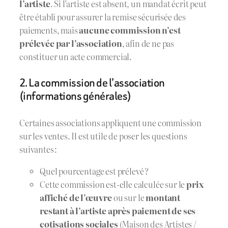
l’artiste
. Si l’artiste est absent, un mandat écrit peut
être établi pour assurer la remise sécurisée des
paiements, mais
aucune commission n’est
prélevée par l’association
, afin de ne pas
constituer un acte commercial.
2. La commission de l’association
(informations générales)
Certaines associations appliquent une commission
sur les ventes. Il est utile de poser les questions
suivantes :
Quel pourcentage est prélevé ?
Cette commission est-elle calculée sur le
prix
affiché de l’œuvre
ou sur le
montant
restant à l’artiste après paiement de ses
cotisations sociales
(Maison des Artistes /