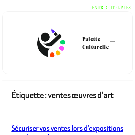
Aller
EN
FR
DE
IT
PL
PT
ES
au
contenu
Palette
Culturelle
Étiquette :
ventes œuvres d’art
Sécuriser vos ventes lors d’expositions