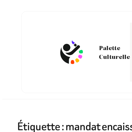
Aller
au
contenu
Palette
Culturelle
Étiquette :
mandat encai