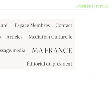
EN
FR
DE
IT
PL
PT
ES
urel
Espace Membres
Contact
s
Articles
Médiation Culturelle
MA FRANCE
issage.media
Éditorial du président