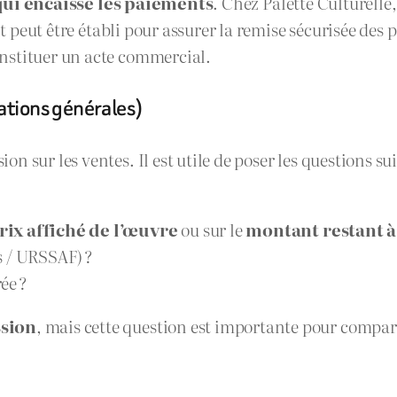
qui encaisse les paiements
. Chez Palette Culturelle
rit peut être établi pour assurer la remise sécurisée de
onstituer un acte commercial.
ations générales)
 sur les ventes. Il est utile de poser les questions sui
rix affiché de l’œuvre
ou sur le
montant restant à 
s / URSSAF) ?
ée ?
ssion
, mais cette question est importante pour compare