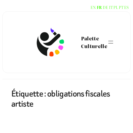
Aller
EN
FR
DE
IT
PL
PT
ES
au
contenu
Palette
Culturelle
Étiquette :
obligations fiscales
artiste