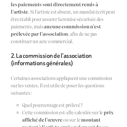
les paiements sont directement remis à
l’artiste
. Si l’artiste est absent, un mandat écrit peut
être établi pour assurer la remise sécurisée des
paiements, mais
aucune commission n’est
prélevée par l’association
, afin de ne pas
constituer un acte commercial.
2. La commission de l’association
(informations générales)
Certaines associations appliquent une commission
sur les ventes. Il est utile de poser les questions
suivantes :
Quel pourcentage est prélevé ?
Cette commission est-elle calculée sur le
prix
affiché de l’œuvre
ou sur le
montant
restant à l’artiste après paiement de ses