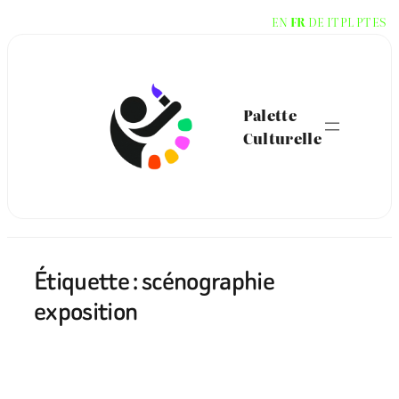
Aller
EN
FR
DE
IT
PL
PT
ES
au
contenu
Palette
Culturelle
Étiquette :
scénographie
exposition