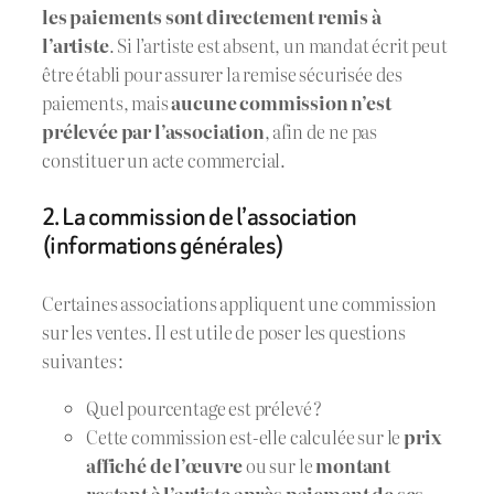
les paiements sont directement remis à
l’artiste
. Si l’artiste est absent, un mandat écrit peut
être établi pour assurer la remise sécurisée des
paiements, mais
aucune commission n’est
prélevée par l’association
, afin de ne pas
constituer un acte commercial.
2. La commission de l’association
(informations générales)
Certaines associations appliquent une commission
sur les ventes. Il est utile de poser les questions
suivantes :
Quel pourcentage est prélevé ?
Cette commission est-elle calculée sur le
prix
affiché de l’œuvre
ou sur le
montant
restant à l’artiste après paiement de ses