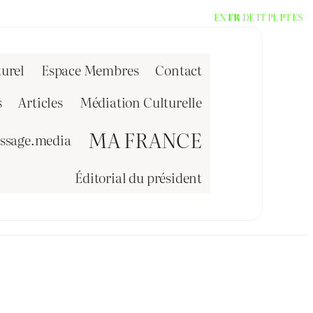
EN
FR
DE
IT
PL
PT
ES
urel
Espace Membres
Contact
s
Articles
Médiation Culturelle
MA FRANCE
issage.media
Éditorial du président