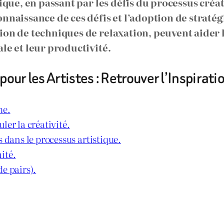
lique, en passant par les défis du processus créat
nnaissance de ces défis et l’adoption de stratégie
ion de techniques de relaxation, peuvent aider l
le et leur productivité.
our les Artistes : Retrouver l’Inspiratio
me.
ler la créativité.
 dans le processus artistique.
ité.
e pairs).