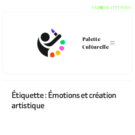
Aller
EN
FR
DE
IT
PL
PT
ES
au
contenu
Palette
Culturelle
Étiquette :
Émotions et création
artistique