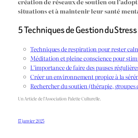
création de réseaux de soutien ou l’adopt
situations et à maintenir leur santé menta
5 Techniques de Gestion du Stress p
Techniques de respiration pour rester cal
Méditation et pleine conscience pour stimu
L’importance de faire des pauses régulières
Créer un environnement propice à la sérén
Rechercher du soutien (thérapie, groupes d
Un Article de l’Association Palette Culturelle.
17 janvier 2025