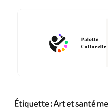
Aller
au
contenu
Palette
Culturelle
Étiquette :
Art et santé m