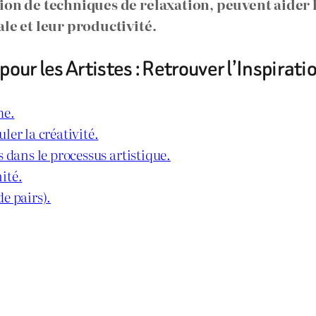
ion de techniques de relaxation, peuvent aider l
le et leur productivité.
our les Artistes : Retrouver l’Inspiratio
me.
ler la créativité.
 dans le processus artistique.
ité.
e pairs).