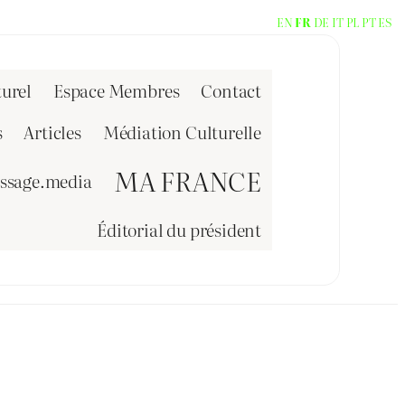
EN
FR
DE
IT
PL
PT
ES
urel
Espace Membres
Contact
s
Articles
Médiation Culturelle
MA FRANCE
issage.media
Éditorial du président