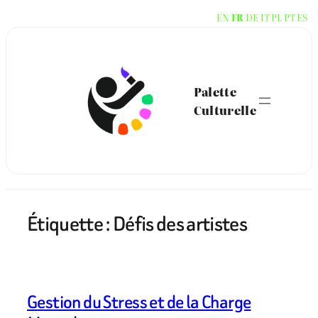
Aller
EN
FR
DE
IT
PL
PT
ES
au
contenu
Palette
Culturelle
Étiquette :
Défis des artistes
Gestion du Stress et de la Charge