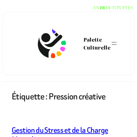
Aller
EN
DE
IT
PL
PT
ES
FR
au
contenu
Palette
Culturelle
Étiquette :
Pression créative
Gestion du Stress et de la Charge