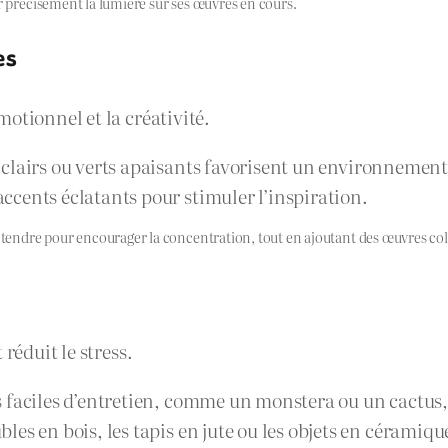
er précisément la lumière sur ses œuvres en cours.
es
otionnel et la créativité.
s clairs ou verts apaisants favorisent un environnemen
accents éclatants pour stimuler l’inspiration.
rt tendre pour encourager la concentration, tout en ajoutant des œuvres c
réduit le stress.
 faciles d’entretien, comme un monstera ou un cactus, p
bles en bois, les tapis en jute ou les objets en céramiqu