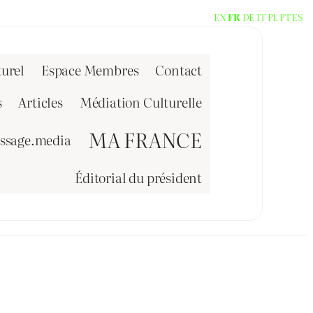
EN
FR
DE
IT
PL
PT
ES
urel
Espace Membres
Contact
s
Articles
Médiation Culturelle
MA FRANCE
issage.media
Éditorial du président