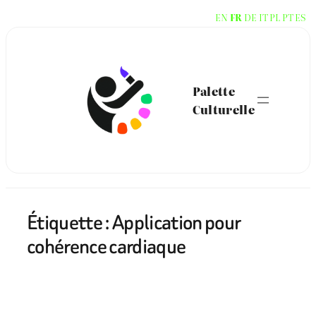
Aller
EN
FR
DE
IT
PL
PT
ES
au
contenu
Palette
Culturelle
Étiquette :
Application pour
cohérence cardiaque