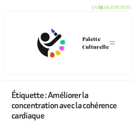
Aller
EN
FR
DE
IT
PL
PT
ES
au
contenu
Palette
Culturelle
Étiquette :
Améliorer la
concentration avec la cohérence
cardiaque