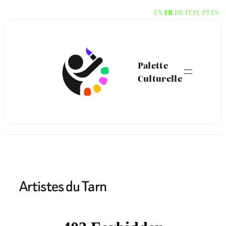
Aller
EN
FR
DE
IT
PL
PT
ES
au
contenu
Palette
Culturelle
Artistes du Tarn