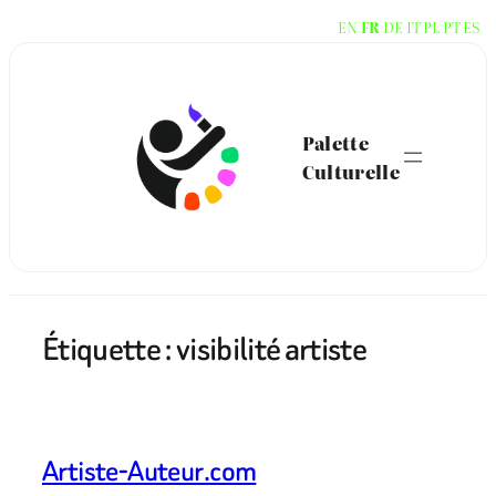
Aller
EN
FR
DE
IT
PL
PT
ES
au
contenu
Palette
Culturelle
Étiquette :
visibilité artiste
Artiste-Auteur.com