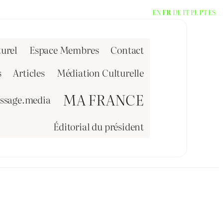
EN
FR
DE
IT
PL
PT
ES
urel
Espace Membres
Contact
s
Articles
Médiation Culturelle
MA FRANCE
issage.media
Éditorial du président