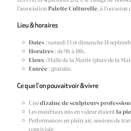
l’association
Palette Culturelle
, à l’occasion
Lieu & horaires
Dates
: samedi 13 et dimanche 14 septemb
Horaires
: de 9h à 18h.
Lieux
: Halle de la Mairie (place de la Ma
Entrée
: gratuite.
Ce que l’on pouvait voir & vivre
Une
dizaine de sculpteurs profession
Les matériaux mis en valeur étaient
la pie
Performances en plein air, sessions de tra
conviviale.