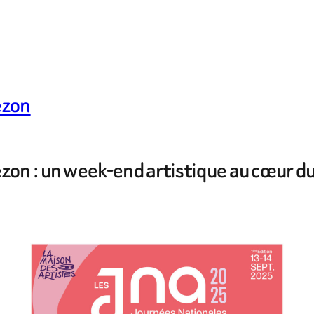
ezon
on : un week-end artistique au cœur du