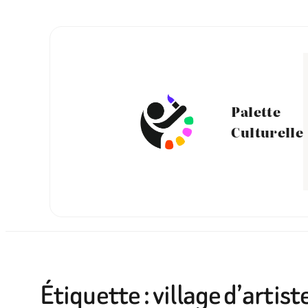
Aller
au
contenu
Palette
Culturelle
Étiquette :
village d’artis