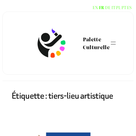
Aller
EN
FR
DE
IT
PL
PT
ES
au
contenu
Palette
Culturelle
Étiquette :
tiers-lieu artistique