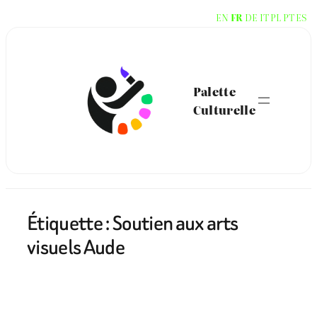
Aller
EN
FR
DE
IT
PL
PT
ES
au
contenu
Palette
Culturelle
Étiquette :
Soutien aux arts
visuels Aude